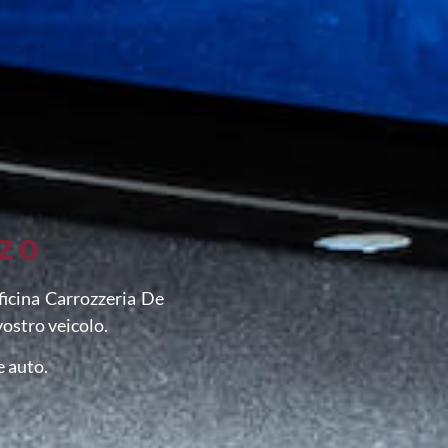
NZO
ficina Carrozzeria De
vostro veicolo.
e auto.