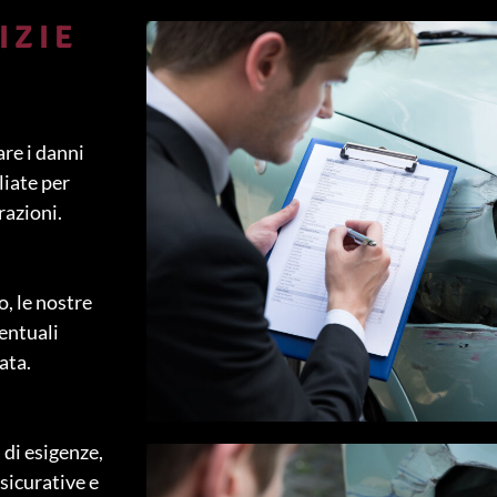
IZIE
re i danni
liate per
razioni.
o, le nostre
ventuali
ata.
di esigenze,
ssicurative e