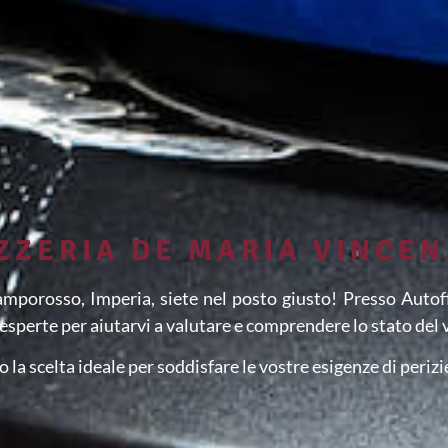
ZZERIA DE MARIA VINCE
Camporosso, Imperia, siete nel posto giusto! Presso Autof
esperte per aiutarvi a valutare e comprendere lo stato del 
 la scelta ideale per soddisfare le vostre esigenze di perizi