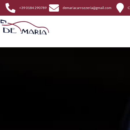
+39 0184 290789
demariacarrozzeria@gmail.com
C